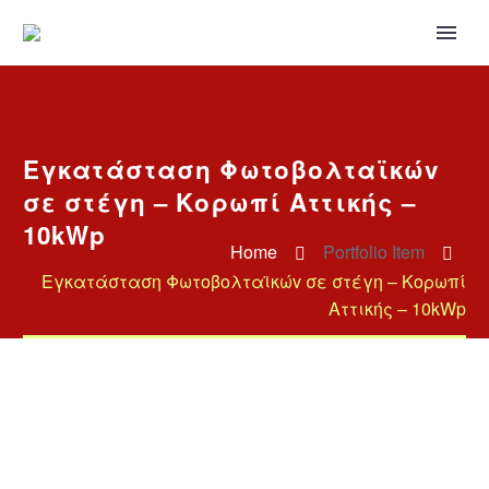
Εγκατάσταση Φωτοβολταϊκώv
σε στέγη – Κορωπί Αττικής –
10kWp
Home
Portfolio Item
Εγκατάσταση Φωτοβολταϊκώv σε στέγη – Κορωπί
Αττικής – 10kWp